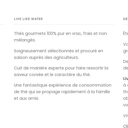
LIVE LIKE WATER
DE
Thés gourmets 100% pur en vrac, frais et non
Êt
mélangés.
Vo
Soigneusement sélectionnés et procuré en
gr
saison auprès des agriculteurs.
D
Cuit de manière experte pour faire ressortir la
de
saveur corsée et le caractère du thé.
Li
Une fantastique expérience de consommation
à 
de thé qui se propage rapidement à la famille
th
et aux amis.
ob
vo
Vi
Cl