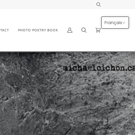
Recherche
Français
TACT
PHOTO POETRY BOOK
Mon
Recherche
Panier
(0)
compte