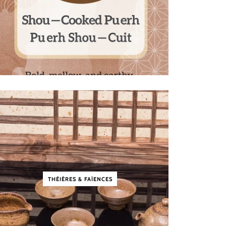
THÉIÈRES & FAÏENCES