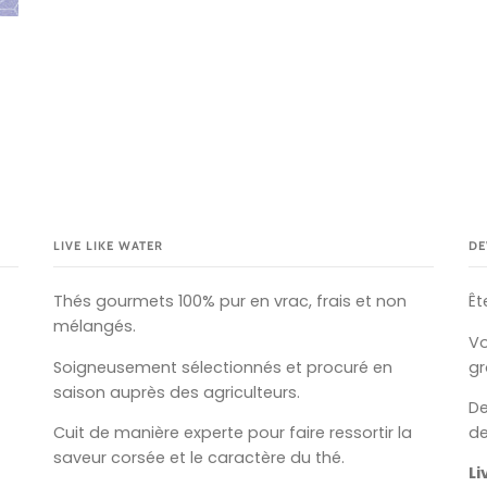
LIVE LIKE WATER
DE
Thés gourmets 100% pur en vrac, frais et non
Êt
mélangés.
Vo
Soigneusement sélectionnés et procuré en
gr
saison auprès des agriculteurs.
D
Cuit de manière experte pour faire ressortir la
de
saveur corsée et le caractère du thé.
Li